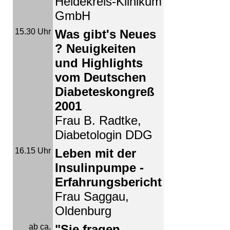
Heidekreis-Klinikum
GmbH
15.30 Uhr
Was gibt's Neues
? Neuigkeiten
und Highlights
vom Deutschen
Diabeteskongreß
2001
Frau B. Radtke,
Diabetologin DDG
16.15 Uhr
Leben mit der
Insulinpumpe -
Erfahrungsbericht
Frau Saggau,
Oldenburg
ab ca.
"Sie fragen,