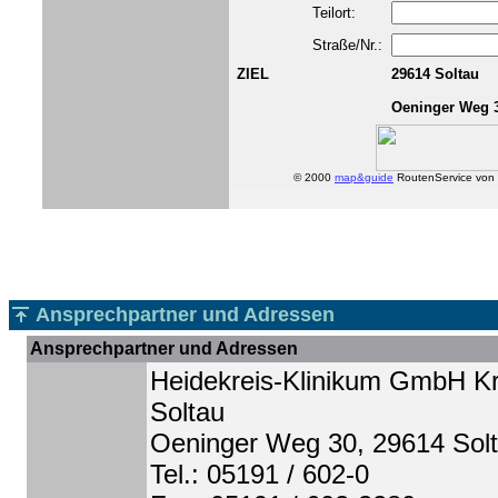
Teilort:
Straße/Nr.:
ZIEL
29614
Soltau
Oeninger Weg
© 2000
map&guide
RoutenService von
Ansprechpartner und Adressen
Ansprechpartner und Adressen
Heidekreis-Klinikum GmbH K
Soltau
Oeninger Weg 30, 29614 Sol
Tel.: 05191 / 602-0