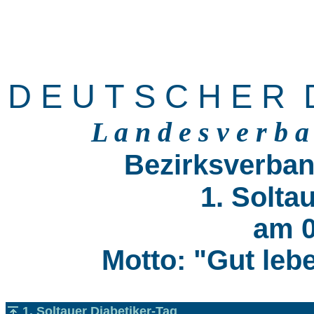
D E U T S C H E R D
L a n d e s v e r b 
Bezirksverban
1. Solta
am 0
Motto: "Gut leb
1. Soltauer Diabetiker-Tag