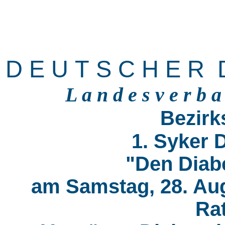
D E U T S C H E R D
L a n d e s v e r b 
Bezirk
1. Syker 
"Den Diab
am Samstag, 28. Aug
Ra