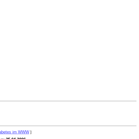
abetes im WWW
]