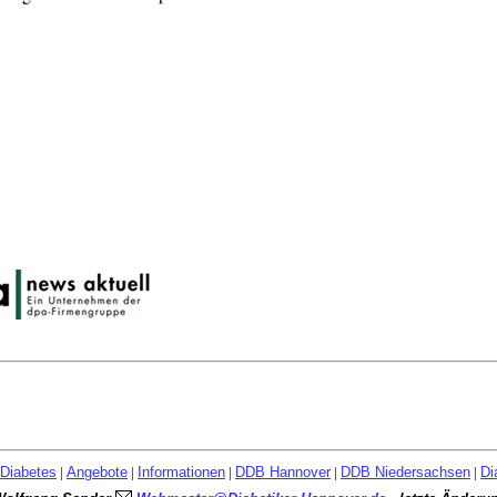
Diabetes
|
Angebote
|
Informationen
|
DDB Hannover
|
DDB Niedersachsen
|
Di