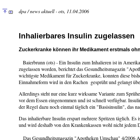
dpa / news aktuell - ots, 11.04.2006
Inhalierbares Insulin zugelassen
Zuckerkranke können ihr Medikament erstmals oh
Baierbrunn (ots) - Ein Insulin zum Inhalieren ist in Amerik
zugelassen worden, berichtet das Gesundheitsmagazin "Apot
wichtigste Medikament für Zuckerkranke, konnten diese bishe
Einnahmeform wird in den Rachen gesprüht und gelangt über
Allerdings steht nur eine kurz wirksame Variante zum Sprühe
vor dem Essen eingenommen und ist schnell verfügbar. Insulin
der Regel dazu noch einmal täglich ein "Basisinsulin", das n
Das inhalierbare Insulin erspart mehrere Spritzen täglich. Es 
und wird deshalb von den Krankenkassen wohl nicht jedem D
Das Gesundheitsmagazin "Apotheken Umschau" 4/2006 A li