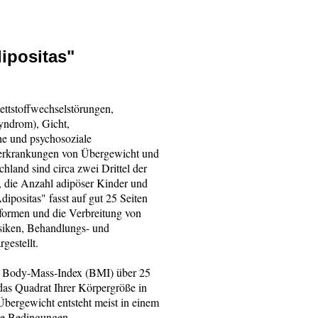
ipositas"
ettstoffwechselstörungen,
yndrom), Gicht,
e und psychosoziale
eerkrankungen von Übergewicht und
schland sind circa zwei Drittel der
, die Anzahl adipöser Kinder und
positas" fasst auf gut 25 Seiten
formen und die Verbreitung von
iken, Behandlungs- und
gestellt.
n Body-Mass-Index (BMI) über 25
das Quadrat Ihrer Körpergröße in
Übergewicht entsteht meist in einem
he Bedingungen,