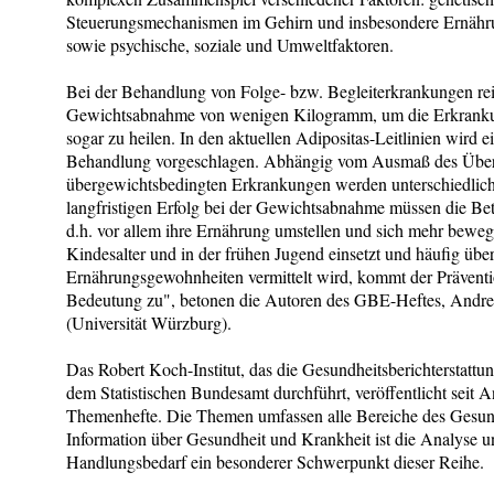
Steuerungsmechanismen im Gehirn und insbesondere Ernähr
sowie psychische, soziale und Umweltfaktoren.
Bei der Behandlung von Folge- bzw. Begleiterkrankungen rei
Gewichtsabnahme von wenigen Kilogramm, um die Erkrankun
sogar zu heilen. In den aktuellen Adipositas-Leitlinien wird e
Behandlung vorgeschlagen. Abhängig vom Ausmaß des Über
übergewichtsbedingten Erkrankungen werden unterschiedlic
langfristigen Erfolg bei der Gewichtsabnahme müssen die Bet
d.h. vor allem ihre Ernährung umstellen und sich mehr bewege
Kindesalter und in der frühen Jugend einsetzt und häufig üb
Ernährungsgewohnheiten vermittelt wird, kommt der Präventi
Bedeutung zu", betonen die Autoren des GBE-Heftes, Andr
(Universität Würzburg).
Das Robert Koch-Institut, das die Gesundheitsberichterstatt
dem Statistischen Bundesamt durchführt, veröffentlicht seit
Themenhefte. Die Themen umfassen alle Bereiche des Gesun
Information über Gesundheit und Krankheit ist die Analyse un
Handlungsbedarf ein besonderer Schwerpunkt dieser Reihe.