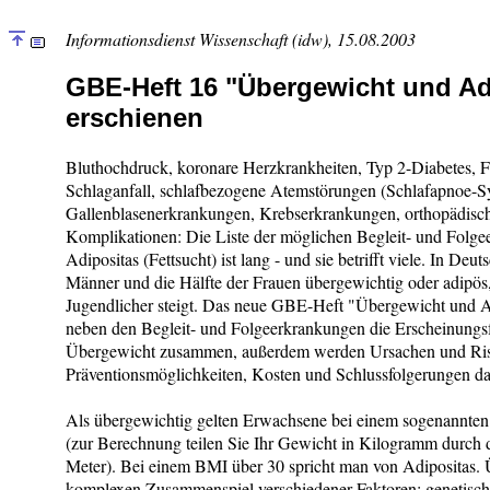
Informationsdienst Wissenschaft (idw), 15.08.2003
GBE-Heft 16 "Übergewicht und Ad
erschienen
Bluthochdruck, koronare Herzkrankheiten, Typ 2-Diabetes, F
Schlaganfall, schlafbezogene Atemstörungen (Schlafapnoe-S
Gallenblasenerkrankungen, Krebserkrankungen, orthopädisch
Komplikationen: Die Liste der möglichen Begleit- und Folg
Adipositas (Fettsucht) ist lang - und sie betrifft viele. In Deut
Männer und die Hälfte der Frauen übergewichtig oder adipös
Jugendlicher steigt. Das neue GBE-Heft "Übergewicht und Adi
neben den Begleit- und Folgeerkrankungen die Erscheinungs
Übergewicht zusammen, außerdem werden Ursachen und Ris
Präventionsmöglichkeiten, Kosten und Schlussfolgerungen dar
Als übergewichtig gelten Erwachsene bei einem sogenannte
(zur Berechnung teilen Sie Ihr Gewicht in Kilogramm durch 
Meter). Bei einem BMI über 30 spricht man von Adipositas. 
komplexen Zusammenspiel verschiedener Faktoren: genetisc