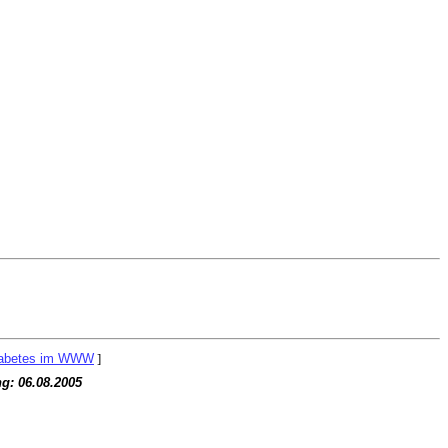
abetes im WWW
]
ng:
06.08.2005