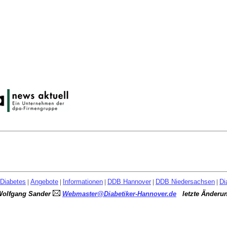
Diabetes
|
Angebote
|
Informationen
|
DDB Hannover
|
DDB Niedersachsen
|
Di
Wolfgang Sander
Webmaster@Diabetiker-Hannover.de
letzte Änderu