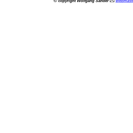
©
copyright Wolfgang Sander
Webmaste