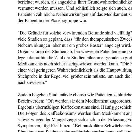
berichtet wurden, als angesichts ihrer Grundwahrscheinlichkei
vermutet werden müssen. Und schließlich zeigte sich auch, d
Patienten zahlreiche Nebenwirkungen auf das Medikament zu
der Patient in der Placebogruppe war.
"Die Gründe für solche verwirrenden Befunde sind vielfältig"
viele Studien so geplant, dass "für den therapeutischen Zwec
Nebenwirkungen aber nur ein grobes Raster" angelegt wird. 
Organisatoren der Studien ab, bei wievielen Patienten eine po
legen daraufhin die Zahl der Studienteilnehmer gerade so gro
Medikaments noch sicher nachgewiesen werden kann. "Die N
einer viel geringeren Wahrscheinlichkeit als die Hauptwirkung
Stichprobe in der Regel viel größer sein müsste, um auch di
nachzuweisen."
Zudem begehen Studienärzte ebenso wie Patienten zahlreiche 
Beschwerden: "Oft werden sie dem Medikament zugeordnet, 
Ergebnis übermäßigen Kaffeekonsums sind. Häufig geschieht
Die Folgen des Kaffeekonsums werden dem Medikament ange
schwerwiegender Mangel zeige sich auch in der Erfassung vo
Symptomen, fügt Rief hinzu: "Bei muskulärer Schwäche etwa,
Einnahme von Statinen sehr gefährlich werden kann, sollte 