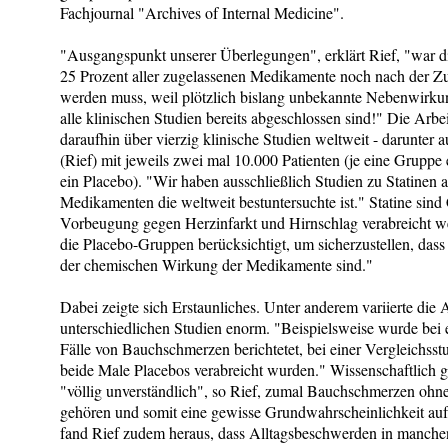
Fachjournal "Archives of Internal Medicine".
"Ausgangspunkt unserer Überlegungen", erklärt Rief, "war di
25 Prozent aller zugelassenen Medikamente noch nach der Zu
werden muss, weil plötzlich bislang unbekannte Nebenwirkun
alle klinischen Studien bereits abgeschlossen sind!" Die Arb
daraufhin über vierzig klinische Studien weltweit - darunter 
(Rief) mit jeweils zwei mal 10.000 Patienten (je eine Gruppe
ein Placebo). "Wir haben ausschließlich Studien zu Statinen a
Medikamenten die weltweit bestuntersuchte ist." Statine sind 
Vorbeugung gegen Herzinfarkt und Hirnschlag verabreicht 
die Placebo-Gruppen berücksichtigt, um sicherzustellen, das
der chemischen Wirkung der Medikamente sind."
Dabei zeigte sich Erstaunliches. Unter anderem variierte di
unterschiedlichen Studien enorm. "Beispielsweise wurde bei e
Fälle von Bauchschmerzen berichtetet, bei einer Vergleichsst
beide Male Placebos verabreicht wurden." Wissenschaftlich g
"völlig unverständlich", so Rief, zumal Bauchschmerzen ohn
gehören und somit eine gewisse Grundwahrscheinlichkeit auf
fand Rief zudem heraus, dass Alltagsbeschwerden in manchen