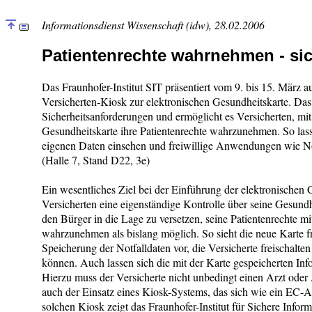
Informationsdienst Wissenschaft (idw), 28.02.2006
Patientenrechte wahrnehmen - sic
Das Fraunhofer-Institut SIT präsentiert vom 9. bis 15. März
Versicherten-Kiosk zur elektronischen Gesundheitskarte. Da
Sicherheitsanforderungen und ermöglicht es Versicherten, mit
Gesundheitskarte ihre Patientenrechte wahrzunehmen. So lass
eigenen Daten einsehen und freiwillige Anwendungen wie Not
(Halle 7, Stand D22, 3e)
Ein wesentliches Ziel bei der Einführung der elektronischen 
Versicherten eine eigenständige Kontrolle über seine Gesundh
den Bürger in die Lage zu versetzen, seine Patientenrechte mi
wahrzunehmen als bislang möglich. So sieht die neue Karte 
Speicherung der Notfalldaten vor, die Versicherte freischalte
können. Auch lassen sich die mit der Karte gespeicherten In
Hierzu muss der Versicherte nicht unbedingt einen Arzt oder
auch der Einsatz eines Kiosk-Systems, das sich wie ein EC-A
solchen Kiosk zeigt das Fraunhofer-Institut für Sichere Infor