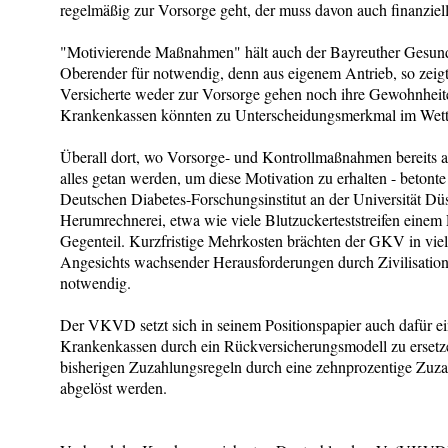
regelmäßig zur Vorsorge geht, der muss davon auch finanziell 
"Motivierende Maßnahmen" hält auch der Bayreuther Gesund
Oberender für notwendig, denn aus eigenem Antrieb, so zeig
Versicherte weder zur Vorsorge gehen noch ihre Gewohnheit
Krankenkassen könnten zu Unterscheidungsmerkmal im Wett
Überall dort, wo Vorsorge- und Kontrollmaßnahmen bereits a
alles getan werden, um diese Motivation zu erhalten - betont
Deutschen Diabetes-Forschungsinstitut an der Universität Düs
Herumrechnerei, etwa wie viele Blutzuckerteststreifen einem P
Gegenteil. Kurzfristige Mehrkosten brächten der GKV in viele
Angesichts wachsender Herausforderungen durch Zivilisation
notwendig.
Der VKVD setzt sich in seinem Positionspapier auch dafür ei
Krankenkassen durch ein Rückversicherungsmodell zu ersetzen
bisherigen Zuzahlungsregeln durch eine zehnprozentige Zuz
abgelöst werden.