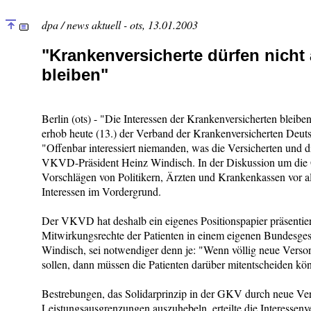
dpa / news aktuell - ots, 13.01.2003
"Krankenversicherte dürfen nicht 
bleiben"
Berlin (ots) - "Die Interessen der Krankenversicherten bleib
erhob heute (13.) der Verband der Krankenversicherten Deu
"Offenbar interessiert niemanden, was die Versicherten und 
VKVD-Präsident Heinz Windisch. In der Diskussion um die 
Vorschlägen von Politikern, Ärzten und Krankenkassen vor al
Interessen im Vordergrund.
Der VKVD hat deshalb ein eigenes Positionspapier präsentiert,
Mitwirkungsrechte der Patienten in einem eigenen Bundesgese
Windisch, sei notwendiger denn je: "Wenn völlig neue Vers
sollen, dann müssen die Patienten darüber mitentscheiden kö
Bestrebungen, das Solidarprinzip in der GKV durch neue V
Leistungsausgrenzungen auszuhebeln, erteilte die Interessenv