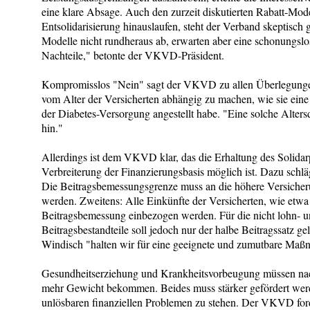
eine klare Absage. Auch den zurzeit diskutierten Rabatt-Mode
Entsolidarisierung hinauslaufen, steht der Verband skeptisch
Modelle nicht rundheraus ab, erwarten aber eine schonungsl
Nachteile," betonte der VKVD-Präsident.
Kompromisslos "Nein" sagt der VKVD zu allen Überlegunge
vom Alter der Versicherten abhängig zu machen, wie sie ein
der Diabetes-Versorgung angestellt habe. "Eine solche Alter
hin."
Allerdings ist dem VKVD klar, das die Erhaltung des Solidar
Verbreiterung der Finanzierungsbasis möglich ist. Dazu schl
Die Beitragsbemessungsgrenze muss an die höhere Versicher
werden. Zweitens: Alle Einkünfte der Versicherten, wie etwa 
Beitragsbemessung einbezogen werden. Für die nicht lohn- 
Beitragsbestandteile soll jedoch nur der halbe Beitragssatz 
Windisch "halten wir für eine geeignete und zumutbare Maß
Gesundheitserziehung und Krankheitsvorbeugung müssen n
mehr Gewicht bekommen. Beides muss stärker gefördert werd
unlösbaren finanziellen Problemen zu stehen. Der VKVD ford