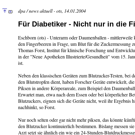
dpa / news aktuell - ots, 14.01.2004
Für Diabetiker - Nicht nur in die 
Eschborn (ots) - Unterarm oder Daumenballen - mittlerweil
den Fingerbeeren in Frage, um Blut für die Zuckermessung z
Thomas Forst, Institut für klinische Forschung und Entwickl
in der "Neue Apotheken Illustrierte/Gesundheit" vom 15. Jan
ist.
Neben den klassischen Geräten zum Blutzucker-Testen, bei de
den Blutstropfen dient, haben Forscher Geräte entwickelt, di
Piksen in andere Körperareale, zum Beispiel den Daumenballe
Erwartet man, etwa nach dem Essen oder bei körperlicher Be
Blutzuckers, eignen sich die Geräte nicht, weil ihr Ergebnis h
nachhinkt, so Forst.
Nur noch selten oder gar nicht mehr piksen, das könnte künft
den Blutzucker kontinuierlich bestimmen. Bislang messen sie 
Arzt setzt sie ähnlich ein wie ein 24-Stunden-Blutdruckmessg