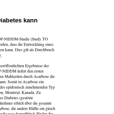
Diabetes kann
r STOP-NIDDM-Studie (Study TO
rden, dass die Entwicklung eines
en kann. Dies gilt als Durchbruch
g.
eröffentlichten Ergebnisse der
OP-NIDDM liefert den ersten
den Mahlzeiten durch Acarbose die
ann. Somit ist Acarbose ein
 des epidemisch zunehmenden Typ
sson, Montréal, Kanada. Zu
es Diabetes (gestörte
lnehmer erhielt über die gesamte
bose, die andere Hälfte ein gleich
udie war doppelblind: Weder die