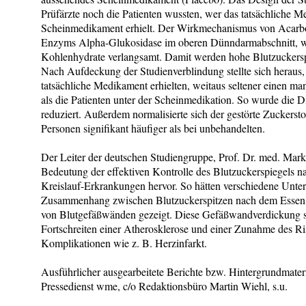
Prüfärzte noch die Patienten wussten, wer das tatsächliche 
Scheinmedikament erhielt. Der Wirkmechanismus von Acarbo
Enzyms Alpha-Glukosidase im oberen Dünndarmabschnitt, w
Kohlenhydrate verlangsamt. Damit werden hohe Blutzuckers
Nach Aufdeckung der Studienverblindung stellte sich heraus, 
tatsächliche Medikament erhielten, weitaus seltener einen man
als die Patienten unter der Scheinmedikation. So wurde die D
reduziert. Außerdem normalisierte sich der gestörte Zuckerst
Personen signifikant häufiger als bei unbehandelten.
Der Leiter der deutschen Studiengruppe, Prof. Dr. med. Mark
Bedeutung der effektiven Kontrolle des Blutzuckerspiegels n
Kreislauf-Erkrankungen hervor. So hätten verschiedene Unte
Zusammenhang zwischen Blutzuckerspitzen nach dem Essen 
von Blutgefäßwänden gezeigt. Diese Gefäßwandverdickung sei
Fortschreiten einer Atherosklerose und einer Zunahme des Ri
Komplikationen wie z. B. Herzinfarkt.
Ausführlicher ausgearbeitete Berichte bzw. Hintergrundmateri
Pressedienst wme, c/o Redaktionsbüro Martin Wiehl, s.u.