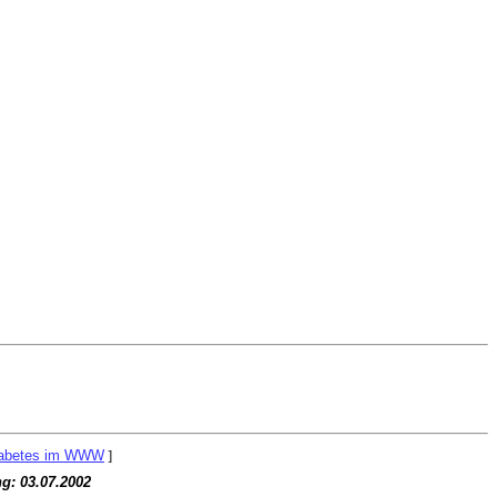
abetes im WWW
]
ng:
03.07.2002