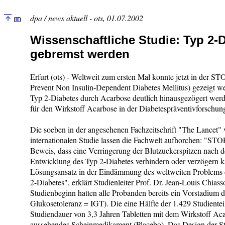
dpa / news aktuell - ots, 01.07.2002
Wissenschaftliche Studie: Typ 2-
gebremst werden
Erfurt (ots) - Weltweit zum ersten Mal konnte jetzt in de
Prevent Non Insulin-Dependent Diabetes Mellitus) gezeigt we
Typ 2-Diabetes durch Acarbose deutlich hinausgezögert werd
für den Wirkstoff Acarbose in der Diabetespräventivforschun
Die soeben in der angesehenen Fachzeitschrift "The Lancet" v
internationalen Studie lassen die Fachwelt aufhorchen: "ST
Beweis, dass eine Verringerung der Blutzuckerspitzen nach 
Entwicklung des Typ 2-Diabetes verhindern oder verzögern k
Lösungsansatz in der Eindämmung des weltweiten Problems
2-Diabetes", erklärt Studienleiter Prof. Dr. Jean-Louis Chia
Studienbeginn hatten alle Probanden bereits ein Vorstadium d
Glukosetoleranz = IGT). Die eine Hälfte der 1.429 Studientei
Studiendauer von 3,3 Jahren Tabletten mit dem Wirkstoff Acar
aussehendes Scheinmedikament (Placebo). Das Design der St