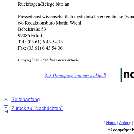
Rückfragen/Belege bitte an:
Pressedienst wissenschaftlich medizinische erkenntnisse (wm
c/o Redaktionsbüro Martin Wiehl
Bebelstraße 53
99086 Erfurt
Tel.: (03 61) 6 43 54 13
Fax: (03 61) 6 43 54 06
Copyright © 2002 dpa / news aktuell
Zur Homepage von news aktuell
Seitenanfang
Zurück zu "Nachrichten"
[
Home
|
Anfang
|
©
copyright 