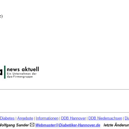
e)
Diabetes
|
Angebote
|
Informationen
|
DDB Hannover
|
DDB Niedersachsen
|
Di
Wolfgang Sander
Webmaster@Diabetiker-Hannover.de
letzte Änderu