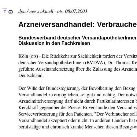
dpa / news aktuell - ots, 08.07.2003
Arzneiversandhandel: Verbraucher
Bundesverband deutscher VersandapothekerInnen 
Diskussion in den Fachkreisen
Köln (ots) - Die Rückkehr zur Sachlichkeit fordert der Vors
deutscher VersandapothekerInnen (BVDVA), Dr. Thomas Kerck
geführte Auseinandersetzung über die Zulassung des Arzneim
Deutschland.
Der Wille der Bundesregierung, der Bevölkerung den Bezug
Versandhandel zu ermöglichen, sei gut und richtig. Der notw
Arzneimittelversorgung darf nicht durch Partikularinteressen b
Kerckhoff gegenüber der Presse. Er verstünde den Versand 
Serviceverbesserung für den Patienten. "Der Verbraucher sol
Versandhandel akzeptiert oder nicht. In anderen Ländern hat s
berufstätige und chronisch kranke Menschen diesen Bezugsw