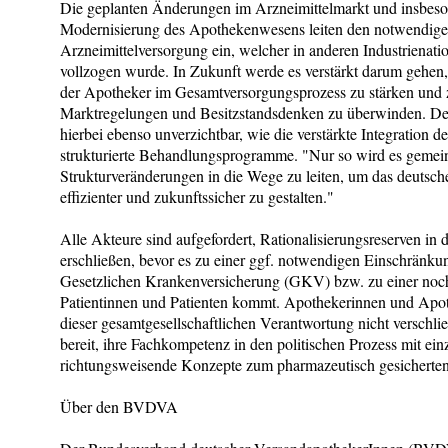
Die geplanten Änderungen im Arzneimittelmarkt und insbeso
Modernisierung des Apothekenwesens leiten den notwendigen
Arzneimittelversorgung ein, welcher in anderen Industrienati
vollzogen wurde. In Zukunft werde es verstärkt darum gehe
der Apotheker im Gesamtversorgungsprozess zu stärken und
Marktregelungen und Besitzstandsdenken zu überwinden. Der
hierbei ebenso unverzichtbar, wie die verstärkte Integration d
strukturierte Behandlungsprogramme. "Nur so wird es gemein
Strukturveränderungen in die Wege zu leiten, um das deutsc
effizienter und zukunftssicher zu gestalten."
Alle Akteure sind aufgefordert, Rationalisierungsreserven in
erschließen, bevor es zu einer ggf. notwendigen Einschränk
Gesetzlichen Krankenversicherung (GKV) bzw. zu einer noch
Patientinnen und Patienten kommt. Apothekerinnen und Apo
dieser gesamtgesellschaftlichen Verantwortung nicht verschlie
bereit, ihre Fachkompetenz in den politischen Prozess mit e
richtungsweisende Konzepte zum pharmazeutisch gesicherten 
Über den BVDVA