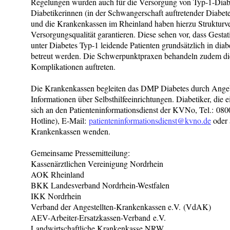
Regelungen wurden auch für die Versorgung von Typ-1-Diabe
Diabetikerinnen (in der Schwangerschaft auftretender Diabet
und die Krankenkassen im Rheinland haben hierzu Strukturver
Versorgungsqualität garantieren. Diese sehen vor, dass Gesta
unter Diabetes Typ-1 leidende Patienten grundsätzlich in di
betreut werden. Die Schwerpunktpraxen behandeln zudem di
Komplikationen auftreten.
Die Krankenkassen begleiten das DMP Diabetes durch Ange
Informationen über Selbsthilfeeinrichtungen. Diabetiker, di
sich an den Patienteninformationsdienst der KVNo, Tel.: 08
Hotline), E-Mail:
patienteninformationsdienst@kvno.de
oder 
Krankenkassen wenden.
Gemeinsame Pressemitteilung:
Kassenärztlichen Vereinigung Nordrhein
AOK Rheinland
BKK Landesverband Nordrhein-Westfalen
IKK Nordrhein
Verband der Angestellten-Krankenkassen e.V. (VdAK)
AEV-Arbeiter-Ersatzkassen-Verband e.V.
Landwirtschaftliche Krankenkasse NRW