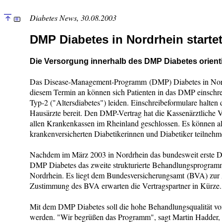
Diabetes News, 30.08.2003
DMP Diabetes in Nordrhein startet
Die Versorgung innerhalb des DMP Diabetes orientie
Das Disease-Management-Programm (DMP) Diabetes in Nordrh
diesem Termin an können sich Patienten in das DMP einschrei
Typ-2 ("Altersdiabetes") leiden. Einschreibeformulare halt
Hausärzte bereit. Den DMP-Vertrag hat die Kassenärztliche
allen Krankenkassen im Rheinland geschlossen. Es können als
krankenversicherten Diabetikerinnen und Diabetiker teilnehm
Nachdem im März 2003 in Nordrhein das bundesweit erste DMP
DMP Diabetes das zweite strukturierte Behandlungsprogramm
Nordrhein. Es liegt dem Bundesversicherungsamt (BVA) zur A
Zustimmung des BVA erwarten die Vertragspartner in Kürze.
Mit dem DMP Diabetes soll die hohe Behandlungsqualität von
werden. "Wir begrüßen das Programm", sagt Martin Hadder,