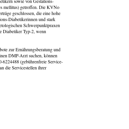
tikern sowie von Gestations-
es mellitus) getroffen. Die KVNo
träge geschlossen, die eine hohe
tions-Diabetikerinnen und stark
abetologischen Schwerpunktpraxen
e Diabetiker Typ-2, wenn
bote zur Ernährungsberatung und
e einen DMP-Arzt suchen, können
00-6224488 (gebührenfreie Service-
an die Servicestellen ihrer