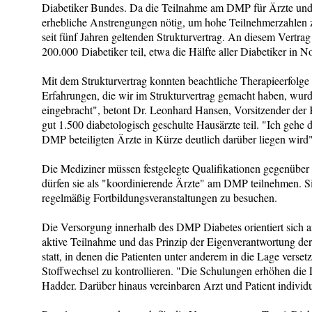
Diabetiker Bundes. Da die Teilnahme am DMP für Ärzte und Pa
erhebliche Anstrengungen nötig, um hohe Teilnehmerzahlen 
seit fünf Jahren geltenden Strukturvertrag. An diesem Vertra
200.000 Diabetiker teil, etwa die Hälfte aller Diabetiker in N
Mit dem Strukturvertrag konnten beachtliche Therapieerfolge
Erfahrungen, die wir im Strukturvertrag gemacht haben, wu
eingebracht", betont Dr. Leonhard Hansen, Vorsitzender de
gut 1.500 diabetologisch geschulte Hausärzte teil. "Ich gehe 
DMP beteiligten Ärzte in Kürze deutlich darüber liegen wird
Die Mediziner müssen festgelegte Qualifikationen gegenüb
dürfen sie als "koordinierende Ärzte" am DMP teilnehmen. Si
regelmäßig Fortbildungsveranstaltungen zu besuchen.
Die Versorgung innerhalb des DMP Diabetes orientiert sich an
aktive Teilnahme und das Prinzip der Eigenverantwortung der
statt, in denen die Patienten unter anderem in die Lage verset
Stoffwechsel zu kontrollieren. "Die Schulungen erhöhen die L
Hadder. Darüber hinaus vereinbaren Arzt und Patient individu