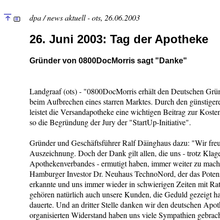
dpa / news aktuell - ots, 26.06.2003
26. Juni 2003: Tag der Apotheke
Gründer von 0800DocMorris sagt "Danke"
Landgraaf (ots) - "0800DocMorris erhält den Deutschen Grün
beim Aufbrechen eines starren Marktes. Durch den günstig
leistet die Versandapotheke eine wichtigen Beitrag zur Kos
so die Begründung der Jury der "StartUp-Initiative".
Gründer und Geschäftsführer Ralf Däinghaus dazu: "Wir freu
Auszeichnung. Doch der Dank gilt allen, die uns - trotz Klag
Apothekenverbandes - ermutigt haben, immer weiter zu machen
Hamburger Investor Dr. Neuhaus TechnoNord, der das Potenzia
erkannte und uns immer wieder in schwierigen Zeiten mit Rat
gehören natürlich auch unsere Kunden, die Geduld gezeigt h
dauerte. Und an dritter Stelle danken wir den deutschen Ap
organisierten Widerstand haben uns viele Sympathien gebrac