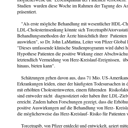
Studien wurden diese Woche im Rahmen der Tagung des Am
präsentiert.
"Als erste mögliche Behandlung mit wesentlicher HDL-Cho
LDL-Cholesterinsenkung könnte sich Torcetrapib/Atorvastati
Behandlungsmethoden der Ärzte hinsichtlich ihrer Patienten
auswirken", so Dr. John LaMattina, Leiter von Pfizer Globa
"Dieses umfassende klinische Studienprogramm wird dabei helf
Hypothese Patienten die positive Wirkung einer Abschwächu
letztendlich Vermeidung von Herz-Kreislauf-Ereignissen, übe
hinaus, bieten kann".
Schätzungen gehen davon aus, dass 71 Mio. US-Amerikaner
Erkrankungen leiden, einer der häufigsten Todesursachen i
mit erhöhten Cholesterinwerten, einem führenden Risikofakto
sind entweder nicht diagnostiziert oder haben ihre LDL-Ziel
erreicht. Zudem haben Forschungen gezeigt, dass die Erhöh
positive Auswirkungen auf die Behandlung von Herz- Kreisl
die möglicherweise das Herz-Kreislauf- Risiko für Patienten w
Torcetrapib, von Pfizer entdeckt und entwickelt, agiert 