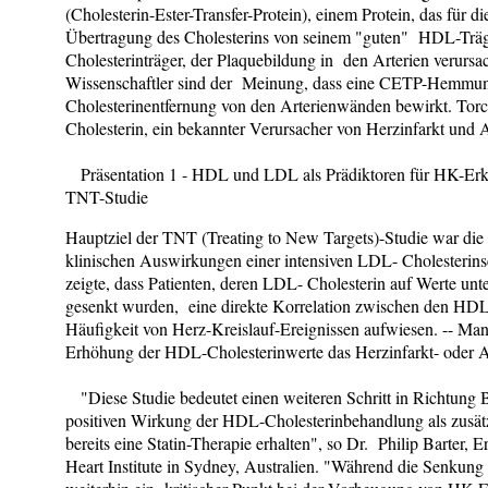
(Cholesterin-Ester-Transfer-Protein), einem Protein, das für 
Übertragung des Cholesterins von seinem "guten" HDL-Trä
Cholesterinträger, der Plaquebildung in den Arterien verursach
Wissenschaftler sind der Meinung, dass eine CETP-Hemmun
Cholesterinentfernung von den Arterienwänden bewirkt. Tor
Cholesterin, ein bekannter Verursacher von Herzinfarkt und 
Präsentation 1 - HDL und LDL als Prädiktoren für HK-Erkr
TNT-Studie
Hauptziel der TNT (Treating to New Targets)-Studie war die 
klinischen Auswirkungen einer intensiven LDL- Cholesteri
zeigte, dass Patienten, deren LDL- Cholesterin auf Werte unte
gesenkt wurden, eine direkte Korrelation zwischen den HD
Häufigkeit von Herz-Kreislauf-Ereignissen aufwiesen. -- Man
Erhöhung der HDL-Cholesterinwerte das Herzinfarkt- oder A
"Diese Studie bedeutet einen weiteren Schritt in Richtung 
positiven Wirkung der HDL-Cholesterinbehandlung als zusätzl
bereits eine Statin-Therapie erhalten", so Dr. Philip Barter,
Heart Institute in Sydney, Australien. "Während die Senkun