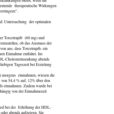
rkrankungen bleibt, weist die
deutende therapeutische Wirkungen
erringern".
nd: Untersuchung der optimalen
der Torcetrapib (60 mg) und
stzustellen, ob das Ausmass der
n aus, dass Torcetrapib, ein
en Einnahme entfaltet. Im
LDL-Cholesterinsenkung abends
iebigen Tageszeit bei Erzielung
g) morgens einnahmen, wiesen die
 von 54,4 % auf, 12% über den
ends einnahmen. Zudem wurde bei
hängig von der Einnahmezeit
hied bei der Erhöhung der HDL-
oder abends aufzeigen. Sie