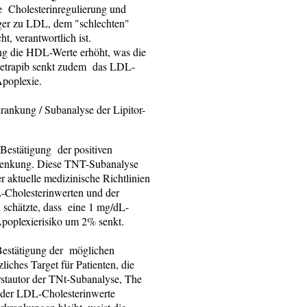
die Cholesterinregulierung und
ger zu LDL, dem "schlechten"
t, verantwortlich ist.
g die HDL-Werte erhöht, was die
cetrapib senkt zudem das LDL-
Apoplexie.
ankung / Subanalyse der Lipitor-
Bestätigung der positiven
nsenkung. Diese TNT-Subanalyse
r aktuelle medizinische Richtlinien
L-Cholesterinwerten und der
 schätzte, dass eine 1 mg/dL-
poplexierisiko um 2% senkt.
Bestätigung der möglichen
iches Target für Patienten, die
 Erstautor der TNt-Subanalyse, The
g der LDL-Cholesterinwerte