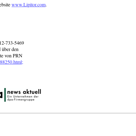
ebsite
www.Lipitor.com
.
212-733-5469
d über den
ite von PRN
88250.html;