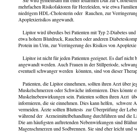
Sie wird gemeinsam mit einer fettarmen Diät zur Cholesteri
mehrfachen Risikofaktoren für Herzleiden, wie etwa Familie
niedrigem HDL-Cholesterin oder Rauchen, zur Verringerung 
Apoplexierisikos angewandt.
Lipitor wird überdies bei Patienten mit Typ 2-Diabetes und
etwa hohem Blutdruck, Rauchen oder anderen Diabeteskompl
Protein im Urin, zur Verringerung des Risikos von Apoplexie 
Lipitor ist nicht für jeden Patienten geeignet. Es darf nicht
angewandt werden. Auch Frauen in der Stillperiode, schwang
eventuell schwanger werden könnten, sind von dieser Therap
Patienten, die Lipitor einnehmen, sollten ihren Arzt über j
Muskelschmerzen oder Schwäche informieren. Dies könnte e
Muskelnebenwirkungen sein. Patienten sollten ihren Arzt ü
informieren, die sie einnehmen. Dies kann helfen, schwere 
vermeiden. Ärzte sollten Bluttests zur Überprüfung der Lebe
während der Arzneimittelbehandlung durchführen und die Li
Die am häufigsten auftretenden Nebenwirkungen sind Blähu
Magenschmerzen und Sodbrennen. Sie sind eher leicht und v