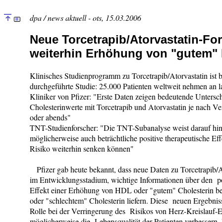
dpa / news aktuell - ots, 15.03.2006
Neue Torcetrapib/Atorvastatin-Fo
weiterhin Erhöhung von "gutem" 
Klinisches Studienprogramm zu Torcetrapib/Atorvastatin ist bi
durchgeführte Studie: 25.000 Patienten weltweit nehmen an la
Kliniker von Pfizer: "Erste Daten zeigen bedeutende Unters
Cholesterinwerte mit Torcetrapib und Atorvastatin je nach V
oder abends"
TNT-Studienforscher: "Die TNT-Subanalyse weist darauf hi
möglicherweise auch beträchtliche positive therapeutische Eff
Risiko weiterhin senken können"
Pfizer gab heute bekannt, dass neue Daten zu Torcetrapib/A
im Entwicklungsstadium, wichtige Informationen über den po
Effekt einer Erhöhung von HDL oder "gutem" Cholesterin be
oder "schlechtem" Cholesterin liefern. Diese neuen Ergebnis
Rolle bei der Verringerung des Risikos von Herz-Kreislauf-
möglicherweise die Lebensqualität der Patienten verbessern.