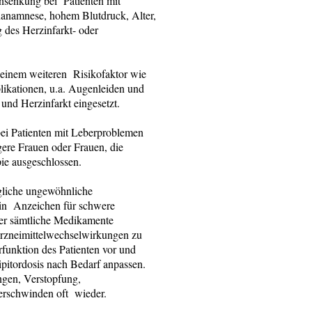
nsenkung bei Patienten mit
nanamnese, hohem Blutdruck, Alter,
des Herzinfarkt- oder
 einem weiteren Risikofaktor wie
ikationen, u.a. Augenleiden und
und Herzinfarkt eingesetzt.
 bei Patienten mit Leberproblemen
ere Frauen oder Frauen, die
ie ausgeschlossen.
egliche ungewöhnliche
in Anzeichen für schwere
ber sämtliche Medikamente
Arzneimittelwechselwirkungen zu
rfunktion des Patienten vor und
pitordosis nach Bedarf anpassen.
ngen, Verstopfung,
erschwinden oft wieder.