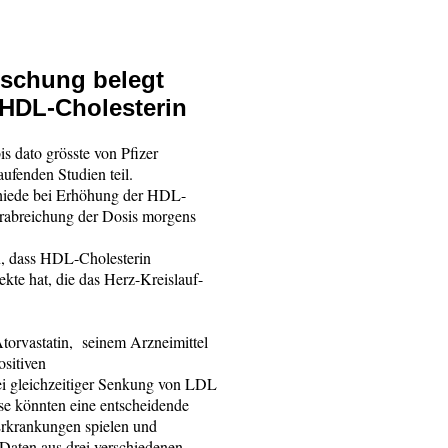
rschung belegt
HDL-Cholesterin
s dato grösste von Pfizer
ufenden Studien teil.
chiede bei Erhöhung der HDL-
erabreichung der Dosis morgens
n, dass HDL-Cholesterin
ekte hat, die das Herz-Kreislauf-
torvastatin, seinem Arzneimittel
sitiven
i gleichzeitiger Senkung von LDL
se könnten eine entscheidende
Erkrankungen spielen und
 Daten aus drei verschiedenen