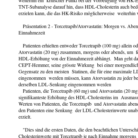
weiterhin ein kritischer Punkt bei der Vorbeugung von HK-E
TNT-Subanalyse darauf hin, dass HDL-Cholesterin auch be
erzielen kann, die das HK-Risiko möglicherweise weiterhin v
Präsentation 2 - Torcetrapib/Atorvastatin: Morgen vs. Abe
Einnahmezeit
Patienten erhielten entweder Torcetrapib (100 mg) allein o
Atorvastatin (20 mg) zusammen, morgens oder abends, um fe
HDL-Erhöhung von der Einnahmezeit abhängt. Man geht davo
CEPT-Hemmer, seine grösste Wirkung bei einer morgendlich
Gegensatz zu den meisten Statinen, die für eine maximale 
eingenommen werden müssen, kann Atorvastatin zu jeder bel
derselben LDL-Senkung eingenommen werden
Patienten, die Torcetrapib (60 mg) und Atorvastatin (20 m
signifikanteste Erhöhung des HDL-Cholesterins im Ausmass
Werten von Patienten, die Torcetrapib und Atorvastatin ab
den Patienten eine Senkung der LDL-Cholesterinwerte unab
erzielt.
"Dies sind die ersten Daten, die den beachtlichen Untersc
Cholesterinwerte mit Torcetrapib je nach Einnahme morgens 