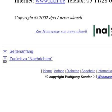
Internet:
www.kkh.de
Telefax: 05 11/28 0
Copyright © 2002 dpa / news aktuell
Zur Homepage von news aktuell
Seitenanfang
Zurück zu "Nachrichten"
[
Home
|
Anfang
|
Diabetes
|
Angebote
|
Informati
©
copyright Wolfgang Sander
Webmaste