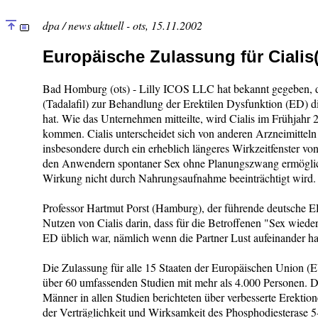
dpa / news aktuell - ots, 15.11.2002
Europäische Zulassung für Cialis(
Bad Homburg (ots) - Lilly ICOS LLC hat bekannt gegeben, d
(Tadalafil) zur Behandlung der Erektilen Dysfunktion (ED) d
hat. Wie das Unternehmen mitteilte, wird Cialis im Frühjahr
kommen. Cialis unterscheidet sich von anderen Arzneimittel
insbesondere durch ein erheblich längeres Wirkzeitfenster v
den Anwendern spontaner Sex ohne Planungszwang ermöglicht.
Wirkung nicht durch Nahrungsaufnahme beeinträchtigt wird.
Professor Hartmut Porst (Hamburg), der führende deutsche ED
Nutzen von Cialis darin, dass für die Betroffenen "Sex wieder 
ED üblich war, nämlich wenn die Partner Lust aufeinander h
Die Zulassung für alle 15 Staaten der Europäischen Union (E
über 60 umfassenden Studien mit mehr als 4.000 Personen. Du
Männer in allen Studien berichteten über verbesserte Erektio
der Verträglichkeit und Wirksamkeit des Phosphodiesterase 5