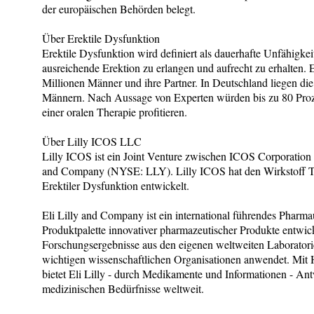
der europäischen Behörden belegt.
Über Erektile Dysfunktion
Erektile Dysfunktion wird definiert als dauerhafte Unfähigkei
ausreichende Erektion zu erlangen und aufrecht zu erhalten. 
Millionen Männer und ihre Partner. In Deutschland liegen di
Männern. Nach Aussage von Experten würden bis zu 80 Proze
einer oralen Therapie profitieren.
Über Lilly ICOS LLC
Lilly ICOS ist ein Joint Venture zwischen ICOS Corporati
and Company (NYSE: LLY). Lilly ICOS hat den Wirkstoff Ta
Erektiler Dysfunktion entwickelt.
Eli Lilly and Company ist ein international führendes Phar
Produktpalette innovativer pharmazeutischer Produkte entwick
Forschungsergebnisse aus den eigenen weltweiten Laborator
wichtigen wissenschaftlichen Organisationen anwendet. Mit H
bietet Eli Lilly - durch Medikamente und Informationen - Ant
medizinischen Bedürfnisse weltweit.