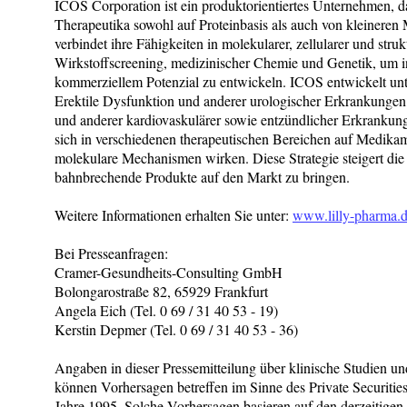
ICOS Corporation ist ein produktorientiertes Unternehmen,
Therapeutika sowohl auf Proteinbasis als auch von kleineren 
verbindet ihre Fähigkeiten in molekularer, zellularer und struk
Wirkstoffscreening, medizinischer Chemie und Genetik, um 
kommerziellem Potenzial zu entwickeln. ICOS entwickelt un
Erektile Dysfunktion und anderer urologischer Erkrankungen
und anderer kardiovaskulärer sowie entzündlicher Erkrankung
sich in verschiedenen therapeutischen Bereichen auf Medikame
molekulare Mechanismen wirken. Diese Strategie steigert di
bahnbrechende Produkte auf den Markt zu bringen.
Weitere Informationen erhalten Sie unter:
www.lilly-pharma.
Bei Presseanfragen:
Cramer-Gesundheits-Consulting GmbH
Bolongarostraße 82, 65929 Frankfurt
Angela Eich (Tel. 0 69 / 31 40 53 - 19)
Kerstin Depmer (Tel. 0 69 / 31 40 53 - 36)
Angaben in dieser Pressemitteilung über klinische Studien u
können Vorhersagen betreffen im Sinne des Private Securitie
Jahre 1995. Solche Vorhersagen basieren auf den derzeitige