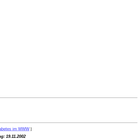
abetes im WWW
]
ng:
19.11.2002