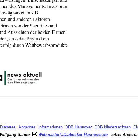
men des Managements. Investoren
Unwägbarkeiten z.B.
schen und anderen Faktoren
Firmen von der Securities and
und Aussichten der beiden Firmen
den, dass das Produkt ein
kterfolg durch Wettbewerbsprodukte
Diabetes
|
Angebote
|
Informationen
|
DDB Hannover
|
DDB Niedersachsen
|
Di
Wolfgang Sander
Webmaster@Diabetiker-Hannover.de
letzte Änderu