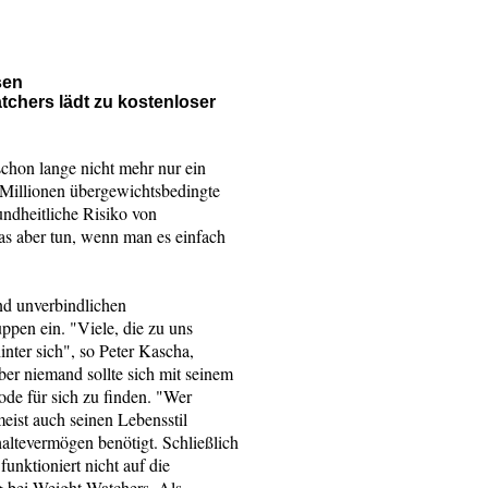
sen
tchers lädt zu kostenloser
chon lange nicht mehr nur ein
6 Millionen übergewichtsbedingte
ndheitliche Risiko von
s aber tun, wenn man es einfach
nd unverbindlichen
ppen ein. "Viele, die zu uns
nter sich", so Peter Kascha,
r niemand sollte sich mit seinem
ode für sich zu finden. "Wer
ist auch seinen Lebensstil
haltevermögen benötigt. Schließlich
unktioniert nicht auf die
 bei Weight Watchers. Als