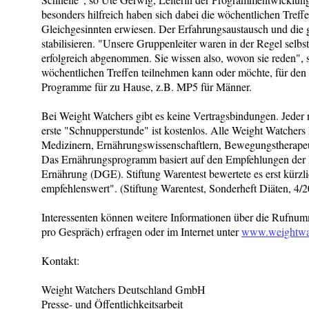
besonders hilfreich haben sich dabei die wöchentlichen Treff
Gleichgesinnten erwiesen. Der Erfahrungsaustausch und die g
stabilisieren. "Unsere Gruppenleiter waren in der Regel selb
erfolgreich abgenommen. Sie wissen also, wovon sie reden", 
wöchentlichen Treffen teilnehmen kann oder möchte, für den g
Programme für zu Hause, z.B. MP5 für Männer.
Bei Weight Watchers gibt es keine Vertragsbindungen. Jeder n
erste "Schnupperstunde" ist kostenlos. Alle Weight Watche
Medizinern, Ernährungswissenschaftlern, Bewegungstherapeut
Das Ernährungsprogramm basiert auf den Empfehlungen der D
Ernährung (DGE). Stiftung Warentest bewertete es erst kürzl
empfehlenswert". (Stiftung Warentest, Sonderheft Diäten, 4/
Interessenten können weitere Informationen über die Rufnum
pro Gespräch) erfragen oder im Internet unter
www.weightwat
Kontakt:
Weight Watchers Deutschland GmbH
Presse- und Öffentlichkeitsarbeit