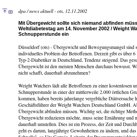
dpa / news aktuell - ots, 12.11.2002
Mit Übergewicht sollte sich niemand abfinden müs
Weltdiabetestag am 14. November 2002 / Weight Wa
Schnupperstunde ein
Düsseldorf (ots) - Übergewicht und Bewegungsmangel sind s
individuelles Problem der Betroffenen. Derzeit gibt es über 
Typ-2-Diabetiker in Deutschland, Tendenz steigend. Das gesu
Übergewicht ist den meisten Menschen durchaus bewusst. Wa
nicht schafft, dauerhaft abzunehmen?
Weight Watchers lädt alle Betroffenen zu einer kostenlosen u
Schnupperstunde in einer der mittlerweile 2.000 örtlichen Gru
kommen, haben bereits jahrelange vergebliche Diätversuche hi
Geschäftsführer der Weight Watchers Deutschland GmbH. Abe
Übergewicht abfinden müssen. Wichtig sei, die richtige Meth
Übergewicht reduzieren möchte, muss seine Ernährung und me
dauerhaft umstellen. Dies ist ein Prozess, der Zeit und Durch
geht es darum, langjährige Gewohnheiten zu ändern, und das f
Schnelle", so Ute Gerwig, Leiterin der Programmentwicklung