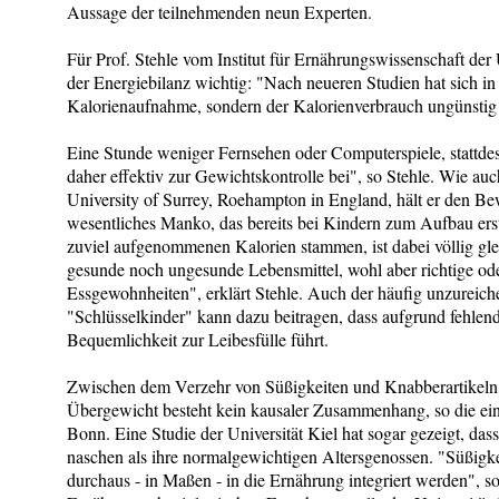
Aussage der teilnehmenden neun Experten.
Für Prof. Stehle vom Institut für Ernährungswissenschaft der 
der Energiebilanz wichtig: "Nach neueren Studien hat sich in 
Kalorienaufnahme, sondern der Kalorienverbrauch ungünstig 
Eine Stunde weniger Fernsehen oder Computerspiele, stattdess
daher effektiv zur Gewichtskontrolle bei", so Stehle. Wie au
University of Surrey, Roehampton in England, hält er den B
wesentliches Manko, das bereits bei Kindern zum Aufbau erste
zuviel aufgenommenen Kalorien stammen, ist dabei völlig gle
gesunde noch ungesunde Lebensmittel, wohl aber richtige ode
Essgewohnheiten", erklärt Stehle. Auch der häufig unzureiche
"Schlüsselkinder" kann dazu beitragen, dass aufgrund fehlen
Bequemlichkeit zur Leibesfülle führt.
Zwischen dem Verzehr von Süßigkeiten und Knabberartikeln
Übergewicht besteht kein kausaler Zusammenhang, so die einh
Bonn. Eine Studie der Universität Kiel hat sogar gezeigt, das
naschen als ihre normalgewichtigen Altersgenossen. "Süßigke
durchaus - in Maßen - in die Ernährung integriert werden", so