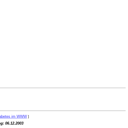
abetes im WWW
]
ng:
06.12.2003