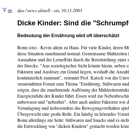
dpa / news aktuell - ots, 10.11.2003
Dicke Kinder: Sind die "Schrumpf
Bedeutung der Ernährung wird oft überschätzt
Bonn (ots) - Kevin allein zu Haus. Für viele Kinder, deren Müt
diese Situation zunehmend normal. Gemeinsame Mahlzeiten im
Ausnahme und der Lerneffekt durch die Bereitstellung einer
der Strecke. "Aus soziologischer Sicht könnte hierin, neben 
Faktoren und Auslöser, ein Grund liegen, weshalb die Anzah
kontinuierlich zunimmt", vermutet Prof. Kutsch von der Unive
veranstalteten Forum zum Thema "Ernährung, Süßwaren und 
zeigen, dass die zunehmende Auflösung der Mahlzeitenstruktu
Energiezufuhr der Kinder führt. Essen wird zur Nebenbeschä
unbewusst und "nebenbei". Aber auch andere Faktoren wie de
Veranlagung und insbesondere das Bewegungsverhalten spiel
Übergewicht eine große Rolle. Ein häufig zu hörendes Vorurte
Bonn allerdings zur Seite: Süßwaren und Snacks sind es nicht,
die Entwicklung von "dicken Kindern" gemacht werden könn