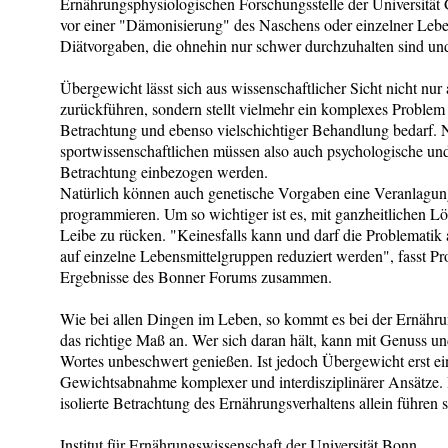
Ernährungsphysiologischen Forschungsstelle der Universität 
vor einer "Dämonisierung" des Naschens oder einzelner Leben
Diätvorgaben, die ohnehin nur schwer durchzuhalten sind und
Übergewicht lässt sich aus wissenschaftlicher Sicht nicht nur
zurückführen, sondern stellt vielmehr ein komplexes Problem d
Betrachtung und ebenso vielschichtiger Behandlung bedarf. 
sportwissenschaftlichen müssen also auch psychologische und
Betrachtung einbezogen werden.
Natürlich können auch genetische Vorgaben eine Veranlagu
programmieren. Um so wichtiger ist es, mit ganzheitlichen 
Leibe zu rücken. "Keinesfalls kann und darf die Problematik 
auf einzelne Lebensmittelgruppen reduziert werden", fasst Pro
Ergebnisse des Bonner Forums zusammen.
Wie bei allen Dingen im Leben, so kommt es bei der Ernähr
das richtige Maß an. Wer sich daran hält, kann mit Genuss u
Wortes unbeschwert genießen. Ist jedoch Übergewicht erst ei
Gewichtsabnahme komplexer und interdisziplinärer Ansätze.
isolierte Betrachtung des Ernährungsverhaltens allein führen 
Institut für Ernährungswissenschaft der Universität Bonn