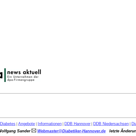
Diabetes
|
Angebote
|
Informationen
|
DDB Hannover
|
DDB Niedersachsen
|
Di
Wolfgang Sander
Webmaster@Diabetiker-Hannover.de
letzte Änderu