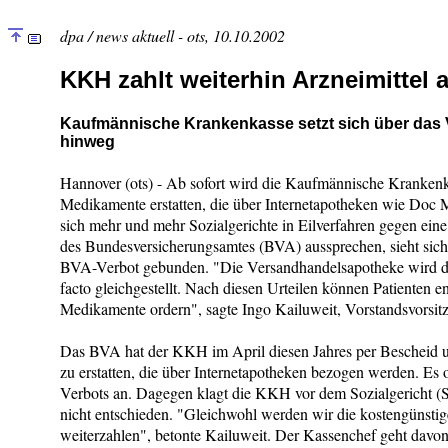
dpa / news aktuell - ots, 10.10.2002
KKH zahlt weiterhin Arzneimittel 
Kaufmännische Krankenkasse setzt sich über das 
hinweg
Hannover (ots) - Ab sofort wird die Kaufmännische Kranken
Medikamente erstatten, die über Internetapotheken wie Do
sich mehr und mehr Sozialgerichte in Eilverfahren gegen ein
des Bundesversicherungsamtes (BVA) aussprechen, sieht sic
BVA-Verbot gebunden. "Die Versandhandelsapotheke wird 
facto gleichgestellt. Nach diesen Urteilen können Patienten e
Medikamente ordern", sagte Ingo Kailuweit, Vorstandsvorsi
Das BVA hat der KKH im April diesen Jahres per Bescheid un
zu erstatten, die über Internetapotheken bezogen werden. Es 
Verbots an. Dagegen klagt die KKH vor dem Sozialgericht (
nicht entschieden. "Gleichwohl werden wir die kostengünsti
weiterzahlen", betonte Kailuweit. Der Kassenchef geht davon 