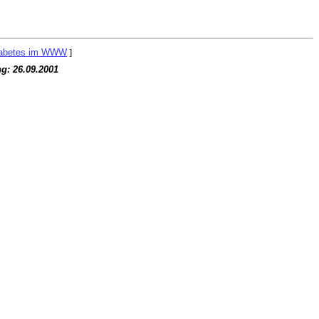
abetes im WWW
]
ng:
26.09.2001