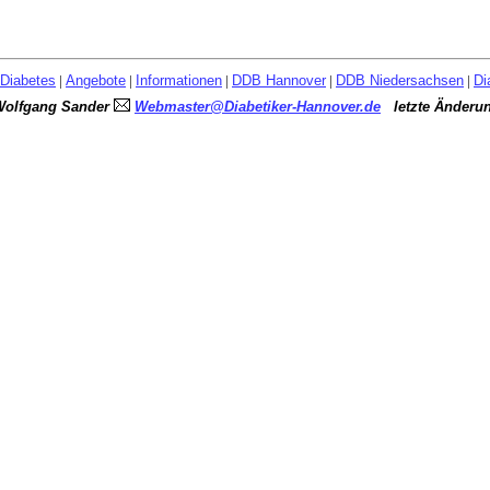
Diabetes
|
Angebote
|
Informationen
|
DDB Hannover
|
DDB Niedersachsen
|
Di
Wolfgang Sander
Webmaster@Diabetiker-Hannover.de
letzte Änderu