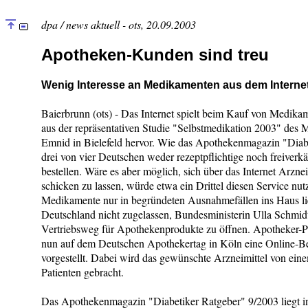
dpa / news aktuell - ots, 20.09.2003
Apotheken-Kunden sind treu
Wenig Interesse an Medikamenten aus dem Interne
Baierbrunn (ots) - Das Internet spielt beim Kauf von Medika
aus der repräsentativen Studie "Selbstmedikation 2003" des
Emnid in Bielefeld hervor. Wie das Apothekenmagazin "Diabe
drei von vier Deutschen weder rezeptpflichtige noch freiver
bestellen. Wäre es aber möglich, sich über das Internet Arzn
schicken zu lassen, würde etwa ein Drittel diesen Service nu
Medikamente nur in begründeten Ausnahmefällen ins Haus lief
Deutschland nicht zugelassen, Bundesministerin Ulla Schmidt
Vertriebsweg für Apothekenprodukte zu öffnen. Apotheker-Pr
nun auf dem Deutschen Apothekertag in Köln eine Online-Be
vorgestellt. Dabei wird das gewünschte Arzneimittel von ei
Patienten gebracht.
Das Apothekenmagazin "Diabetiker Ratgeber" 9/2003 liegt i