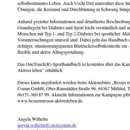
selbstbestimmtes Leben. Auch Uschi Disl unterstützt diese Ini
Übungen, die Kreislauf und Durchblutung in Schwung bring
Anhand gezielter Informationen und detaillierter Beschreibu
Grundregeln bei Diabetes und Sport leicht verständlich und a
Menschen mit Typ 1- und Typ 2-Diabetes bei sportlicher Akti
Voruntersuchungen sinnvoll sind. Dabei geht das Handbuch 
richtiger, situationsangepasster Blutzuckerselbstkontrolle ein
flexible und aktive Alltagsgestaltung.
Das OneTouch(R)-Sporthandbuch ist kostenlos über das Kamp
Aktiver leben" erhältlich.
Dieses kann angefordert werden beim Aktionsbüro „Besser mes
Comm GmbH, Ober-Ramstädter-Straße 96, 64367 Mühltal, Te
06151-360 87 99. Aktuelle Informationen zur Kampagne gibt 
www.bessermessen-aktiverleben.de.
Angela Wilhelm
angela.wilhelm@circlecomm.de