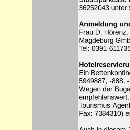
36252043 unter
Anmeldung und 
Frau D. Hörenz, 
Magdeburg GmbH,
Tel: 0391-61173
Hotelreservier
Ein Bettenkonting
5949887, -888, -
Wegen der Buga '
empfehlenswert.
Tourismus-Agent
Fax: 7384310) e
Auch in diesem J