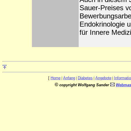
Sauer-Preises v
Bewerbungsarbeit
Endokrinologie 
für Innere Mediz
[
Home
|
Anfang
|
Diabetes
|
Angebote
|
Informati
©
copyright Wolfgang Sander
Webmast