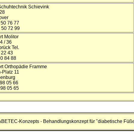
Schuhtechnik Schievink
 28
over
3 50 76 77
3 50 72 99
t Molitor
4 / 36
rück Tel.
7 22 43
70 84 88
rt Orthopädie Framme
-Platz 11
penburg
 98 05 66
 98 05 65
ABETEC-Konzepts - Behandlungskonzept für "diabetische Füß