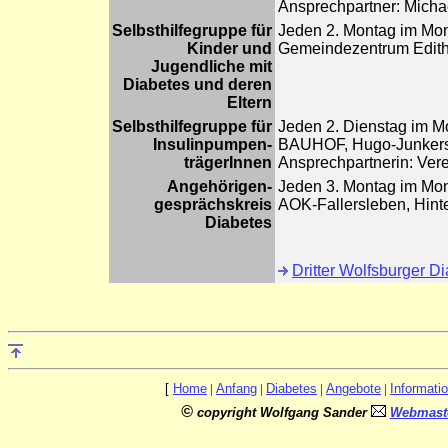
Ansprechpartner: Michae
Selbsthilfegruppe für
Jeden 2. Montag im Mon
Kinder und
Gemeindezentrum Edith
Jugendliche mit
Diabetes und deren
Eltern
Selbsthilfegruppe für
Jeden 2. Dienstag im Mo
Insulinpumpen-
BAUHOF, Hugo-Junker
trägerInnen
Ansprechpartnerin: Vere
Angehörigen-
Jeden 3. Montag im Mon
gesprächskreis
AOK-Fallersleben, Hin
Diabetes
Dritter Wolfsburger D
[
Home
|
Anfang
|
Diabetes
|
Angebote
|
Informati
©
copyright Wolfgang Sander
Webmaste