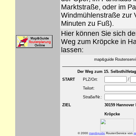
Marktstraße, oder im Pa
Windmühlenstraße zur 
Minuten zu Fuß).
Hier können Sie sich d
Weg zum Kröpcke in Ha
lassen:
map&guide Routenserv
Der Weg zum 15. Selbsthilfeta
/
START
PLZ/Ort:
Teilort:
Straße/Nr.:
ZIEL
30159
Hannover 
Kröpcke
© 2000
map&guide
RoutenService von
r