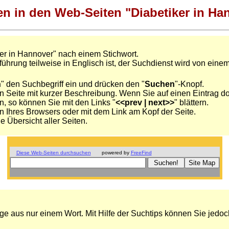
n in den Web-Seiten "Diabetiker in Ha
er in Hannover" nach einem Stichwort.
ührung teilweise in Englisch ist, der Suchdienst wird von einem
n
" den Suchbegriff ein und drücken den "
Suchen
"-Knopf.
n Seite mit kurzer Beschreibung. Wenn Sie auf einen Eintrag do
en, so können Sie mit den Links "
<<prev | next>>
" blättern.
on Ihres Browsers oder mit dem Link am Kopf der Seite.
e Übersicht aller Seiten.
Diese Web-Seiten durchsuchen
powered by
FreeFind
ge aus nur einem Wort. Mit Hilfe der Suchtips können Sie jedoch