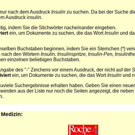
 nur nach dem Ausdruck
Insulin
zu suchen. Da bei der Suche die
 dem Ausdruck
insulin
.
tig, indem Sie die Stichwörter nacheinander eingeben.
iert
ein, um Dokumente zu suchen, die das Wort
Insulin
und da
nselben Buchstaben beginnen, indem Sie ein Sternchen (*) ve
m nach den Wörtern
Insulin, Insulinspritze, Insulin-Pen, Insulinth
inen einzelnen beliebigen Buchstaben.
gabe des "-" Zeichens vor einem Ausdruck, der nicht auf der Se
iviert
ein, um Dokumente zu suchen, die das Wort
Insulin
und n
zuviele Suchergebnisse erhalten haben. Geben Sie einen neuen 
werden aus der Liste nur noch die Seiten angezeigt, die neben
n.
 Medizin: