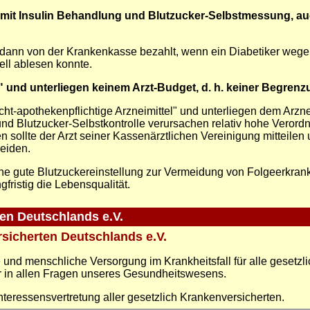
er mit Insulin Behandlung und Blutzucker-Selbstmessung, a
 dann von der Krankenkasse bezahlt, wenn ein Diabetiker weg
ell ablesen konnte.
" und unterliegen keinem Arzt-Budget, d. h. keiner Begrenz
ht-apothekenpflichtige Arzneimittel" und unterliegen dem Arzneim
nd Blutzucker-Selbstkontrolle verursachen relativ hohe Veror
en sollte der Arzt seiner Kassenärztlichen Vereinigung mitteil
eiden.
 eine gute Blutzuckereinstellung zur Vermeidung von Folgeerkran
fristig die Lebensqualität.
en Deutschlands e.V.
rsicherten Deutschlands e.V.
ige und menschliche Versorgung im Krankheitsfall für alle gesetz
r in allen Fragen unseres Gesundheitswesens.
teressensvertretung aller gesetzlich Krankenversicherten.