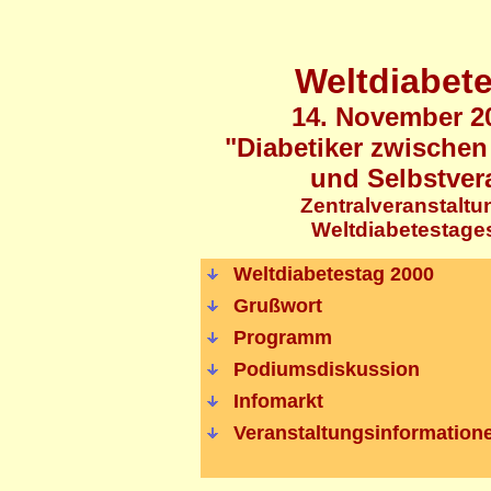
Weltdiabet
14. November 20
"Diabetiker zwischen
und Selbstver
Zentralveranstaltu
Weltdiabetestages
Weltdiabetestag 2000
Grußwort
Programm
Podiumsdiskussion
Infomarkt
Veranstaltungsinformation