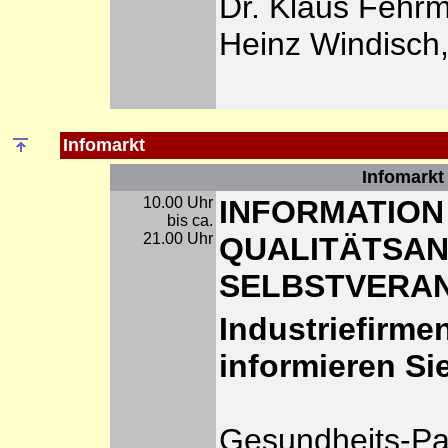
Dr. Klaus Fehr
Heinz Windisch
Infomarkt
Infomarkt
10.00 Uhr
INFORMATION
bis ca.
21.00 Uhr
QUALITÄTSA
SELBSTVERA
Industriefirme
informieren Si
Gesundheits-P