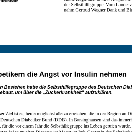
 Hildesheim
der Selbsthilfegruppe. Vom Landesv
nahm Gertrud Wagner Dank und Blume
betikern die Angst vor Insulin nehmen
en Bestehen hatte die Selbsthilfegruppe des Deutschen Dia
ebaut, um über die „Zuckerkrankheit“ aufzuklären.
er Ziel ist es, heute möglichst alle zu erreichen, die in der Region an D
Deutschen Diabetiker Bund (DDB). In Barsinghausen sind das immerhi
, für die vor einem Jahr die Selbsthilfegruppe ins Leben gerufen wurde. 
ten jeden zweiten Dienstag im Monat im Info-Center in der Bahnhofss