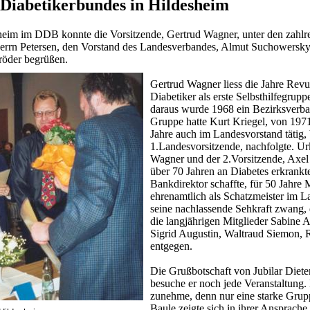
 Diabetikerbundes in Hildesheim
im im DDB konnte die Vorsitzende, Gertrud Wagner, unter den zahlre
 Herrn Petersen, den Vorstand des Landesverbandes, Almut Suchowersk
röder begrüßen.
Gertrud Wagner liess die Jahre Revue
Diabetiker als erste Selbsthilfegr
daraus wurde 1968 ein Bezirksverb
Gruppe hatte Kurt Kriegel, von 1971
Jahre auch im Landesvorstand tätig,
1.Landesvorsitzende, nachfolgte. U
Wagner und der 2.Vorsitzende, Axel 
über 70 Jahren an Diabetes erkrankt
Bankdirektor schaffte, für 50 Jahre
ehrenamtlich als Schatzmeister im 
seine nachlassende Sehkraft zwang,
die langjährigen Mitglieder Sabine A
Sigrid Augustin, Waltraud Siemon,
entgegen.
Die Grußbotschaft von Jubilar Dieter
besuche er noch jede Veranstaltung. 
zunehme, denn nur eine starke Grup
Baule zeigte sich in ihrer Ansprache