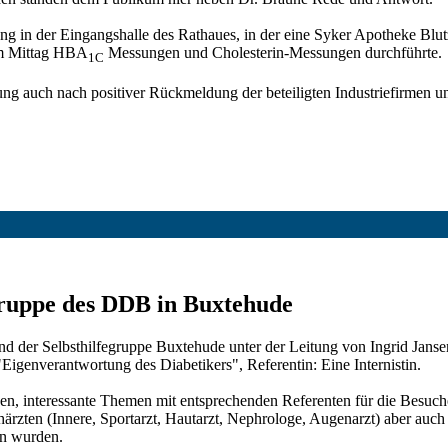
lung in der Eingangshalle des Rathaues, in der eine Syker Apotheke Bl
um Mittag HBA
Messungen und Cholesterin-Messungen durchführte.
1C
ng auch nach positiver Rückmeldung der beteiligten Industriefirmen u
egruppe des DDB in Buxtehude
nd der Selbsthilfegruppe Buxtehude unter der Leitung von Ingrid Jan
genverantwortung des Diabetikers", Referentin: Eine Internistin.
en, interessante Themen mit entsprechenden Referenten für die Besuch
ärzten (Innere, Sportarzt, Hautarzt, Nephrologe, Augenarzt) aber auch
en wurden.