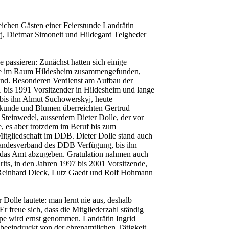
ichen Gästen einer Feierstunde Landrätin
yj, Dietmar Simoneit und Hildegard Telgheder
 passieren: Zunächst hatten sich einige
uppe im Raum Hildesheim zusammengefunden,
and. Besonderen Verdienst am Aufbau der
 bis 1991 Vorsitzender in Hildesheim und lange
 bis ihn Almut Suchowerskyj, heute
rkunde und Blumen überreichten Gertrud
Steinwedel, ausserdem Dieter Dolle, der vor
e, es aber trotzdem im Beruf bis zum
 Mitgliedschaft im DDB. Dieter Dolle stand auch
Landesverband des DDB Verfügung, bis ihn
 das Amt abzugeben. Gratulation nahmen auch
rlts, in den Jahren 1997 bis 2001 Vorsitzende,
 Reinhard Dieck, Lutz Gaedt und Rolf Hohmann
 Dolle lautete: man lernt nie aus, deshalb
Er freue sich, dass die Mitgliederzahl ständig
pe wird ernst genommen. Landrätin Ingrid
 beeindruckt von der ehrenamtlichen Tätigkeit