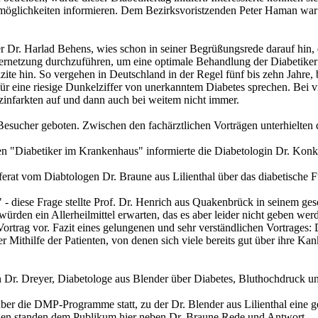
möglichkeiten informieren. Dem Bezirksvoristzenden Peter Haman war
r Dr. Harlad Behens, wies schon in seiner Begrüßungsrede darauf hin, 
ernetzung durchzuführen, um eine optimale Behandlung der Diabetiker 
zite hin. So vergehen in Deutschland in der Regel fünf bis zehn Jahre, 
 eine riesige Dunkelziffer von unerkanntem Diabetes sprechen. Bei vie
infarkten auf und dann auch bei weitem nicht immer.
sucher geboten. Zwischen den fachärztlichen Vorträgen unterhielten 
en "Diabetiker im Krankenhaus" informierte die Diabetologin Dr. Kon
ferat vom Diabtologen Dr. Braune aus Lilienthal über das diabetische 
diese Frage stellte Prof. Dr. Henrich aus Quakenbrück in seinem gesc
rden ein Allerheilmittel erwarten, das es aber leider nicht geben werd
 Vortrag vor. Fazit eines gelungenen und sehr verständlichen Vortrages
er Mithilfe der Patienten, von denen sich viele bereits gut über ihre Ka
n Dr. Dreyer, Diabetologe aus Blender über Diabetes, Bluthochdruck 
er die DMP-Programme statt, zu der Dr. Blender aus Lilienthal eine 
 standen dem Publikum hier neben Dr. Braune Rede und Antwort.