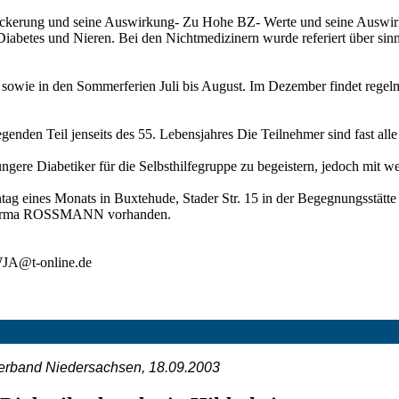
ckerung und seine Auswirkung- Zu Hohe BZ- Werte und seine Auswirk
 Diabetes und Nieren. Bei den Nichtmedizinern wurde referiert über si
sowie in den Sommerferien Juli bis August. Im Dezember findet rege
genden Teil jenseits des 55. Lebensjahres Die Teilnehmer sind fast alle 
üngere Diabetiker für die Selbsthilfegruppe zu begeistern, jedoch mit w
ntag eines Monats in Buxtehude, Stader Str. 15 in der Begegnungsstä
r Firma ROSSMANN vorhanden.
UWJA@t-online.de
erband Niedersachsen, 18.09.2003