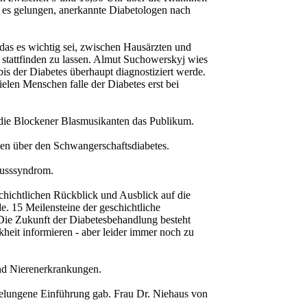
 es gelungen, anerkannte Diabetologen nach
das es wichtig sei, zwischen Hausärzten und
stattfinden zu lassen. Almut Suchowerskyj wies
bis der Diabetes überhaupt diagnostiziert werde.
len Menschen falle der Diabetes erst bei
die Blockener Blasmusikanten das Publikum.
ken über den Schwangerschaftsdiabetes.
Fusssyndrom.
hichtlichen Rückblick und Ausblick auf die
e. 15 Meilensteine der geschichtliche
: Die Zukunft der Diabetesbehandlung besteht
nkheit informieren - aber leider immer noch zu
und Nierenerkrankungen.
gelungene Einführung gab. Frau Dr. Niehaus von