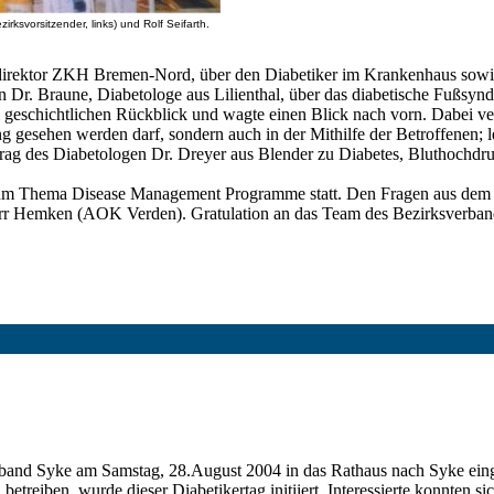
svorsitzender, links) und Rolf Seifarth.
ikdirektor ZKH Bremen-Nord, über den Diabetiker im Krankenhaus sowi
 Dr. Braune, Diabetologe aus Lilienthal, über das diabetische Fußsyn
 geschichtlichen Rückblick und wagte einen Blick nach vorn. Dabei ver
ng gesehen werden darf, sondern auch in der Mithilfe der Betroffenen; 
itrag des Diabetologen Dr. Dreyer aus Blender zu Diabetes, Bluthochd
m Thema Disease Management Programme statt. Den Fragen aus dem Pu
 Hemken (AOK Verden). Gratulation an das Team des Bezirksverbande
erband Syke am Samstag, 28.August 2004 in das Rathaus nach Syke ein
etreiben, wurde dieser Diabetikertag initiiert. Interessierte konnten 