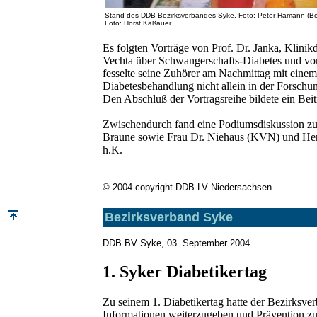
Stand des DDB Bezirksverbandes Syke. Foto: Peter Hamann (Bezirk
Foto: Horst Kaßauer
Es folgten Vorträge von Prof. Dr. Janka, Klin
Vechta über Schwangerschafts-Diabetes und von
fesselte seine Zuhörer am Nachmittag mit einem
Diabetesbehandlung nicht allein in der Forschu
Den Abschluß der Vortragsreihe bildete ein Be
Zwischendurch fand eine Podiumsdiskussion zu
Braune sowie Frau Dr. Niehaus (KVN) und Herr
h.K.
© 2004 copyright DDB LV Niedersachsen
Bezirksverband Syke
DDB BV Syke, 03. September 2004
1. Syker Diabetikertag
Zu seinem 1. Diabetikertag hatte der Bezirksv
Informationen weiterzugeben und Prävention zu b