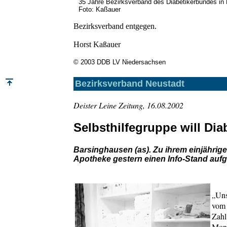
35 Jahre Bezirksverband des Diabetikerbundes in
Foto: Kaßauer
Bezirksverband entgegen.
Horst Kaßauer
© 2003 DDB LV Niedersachsen
Bezirksverband Neustadt
Deister Leine Zeitung, 16.08.2002
Selbsthilfegruppe will Dia
Barsinghausen (as). Zu ihrem einjährig
Apotheke gestern einen Info-Stand aufg
„Uns
vom 
Zahl
Mona