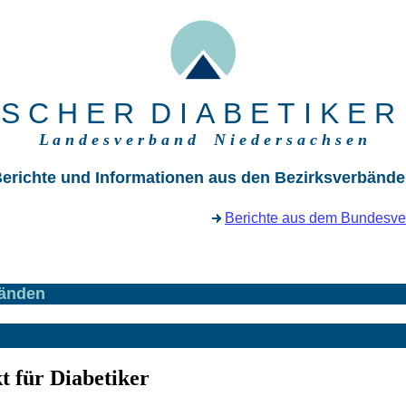
 S C H E R D I A B E T I K E R
L a n d e s v e r b a n d N i e d e r s a c h s e n
erichte und Informationen aus den Bezirksverbänd
Berichte aus dem Bundesv
bänden
t für Diabetiker