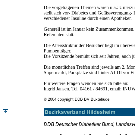
Die vorgetragenen Themen waren u.a.: Unterzu
stellt sich vor- Diabetes und Gefässverengung-
verschiedener Insuline durch einen Apotheker.
Generell ist im Januar kein Zusammenkommen, 
Referenten statt.
Die Altersstruktur der Besucher liegt im überwie
Pumpenträger.
Die Vorsitzende bemüht sich seit Jahren, auch j
Die monatlichen Treffen sind jeweils am 2. Mo
Supermarkt, Parkplätze sind hinter ALDI vo
Für weitere Fragen wenden Sie sich bitte an:
Ingrid Jansen, Tel. 04161 / 84691, email: IN
© 2004 copyright DDB BV Buxtehude
Bezirksverband Hildesheim
DDB Deutscher Diabetiker Bund, Landesv