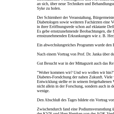
an sich, über neue Techniken und Behandlungs
Syke zu holen.
Der Schirmherr der Veranstaltung, Bürgermeiste
Diabetologen sowie weiteren Fachärzten eine V
in ihrer Eröffnungsrede schon auf eklatante Defi
Es gebe ernstzunehmende Beobachtungen, die für
ernstzunehmenden Erkrankungen wie z. B. Herz
Ein abwechslungreiches Programm wurde den Be
Nach einem Vortrag von Prof. Dr. Janka über d
Gut Besucht war in der Mittagszeit auch das Re
"Woher kommen wir? Und wo wollen wir hin?" - 
Diabetes-Forsdchung der nahen Zukunft. Viele wü
Entwicklung stellte er in seinem freigehaltenen
nicht allein in der Forschung, sondern auch in d
wenige.
Den Abschluß des Tages bildete ein Vortrag vo
Zwischendurch fand eine Podiumsveranstlung üb
der KVN und Herr Hemken von der AOK Verden