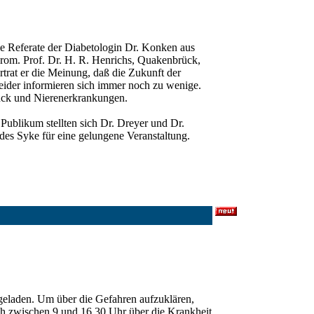
e Referate der Diabetologin Dr. Konken aus
drom. Prof. Dr. H. R. Henrichs, Quakenbrück,
trat er die Meinung, daß die Zukunft der
leider informieren sich immer noch zu wenige.
ruck und Nierenerkrankungen.
blikum stellten sich Dr. Dreyer und Dr.
s Syke für eine gelungene Veranstaltung.
geladen. Um über die Gefahren aufzuklären,
sich zwischen 9 und 16,30 Uhr über die Krankheit