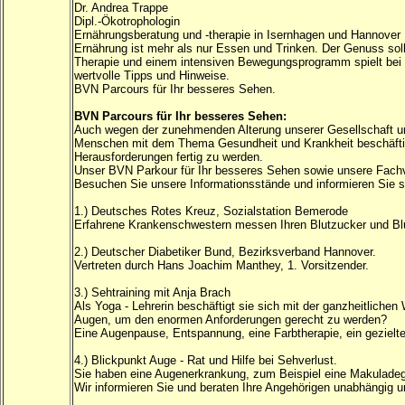
Dr. Andrea Trappe
Dipl.-Ökotrophologin
Ernährungsberatung und -therapie in Isernhagen und Hannover
Ernährung ist mehr als nur Essen und Trinken. Der Genuss sol
Therapie und einem intensiven Bewegungsprogramm spielt bei 
wertvolle Tipps und Hinweise.
BVN Parcours für Ihr besseres Sehen.
BVN Parcours für Ihr besseres Sehen:
Auch wegen der zunehmenden Alterung unserer Gesellschaft u
Menschen mit dem Thema Gesundheit und Krankheit beschäftige
Herausforderungen fertig zu werden.
Unser BVN Parkour für Ihr besseres Sehen sowie unsere Fachv
Besuchen Sie unsere Informationsstände und informieren Sie s
1.) Deutsches Rotes Kreuz, Sozialstation Bemerode
Erfahrene Krankenschwestern messen Ihren Blutzucker und Bl
2.) Deutscher Diabetiker Bund, Bezirksverband Hannover.
Vertreten durch Hans Joachim Manthey, 1. Vorsitzender.
3.) Sehtraining mit Anja Brach
Als Yoga - Lehrerin beschäftigt sie sich mit der ganzheitlic
Augen, um den enormen Anforderungen gerecht zu werden?
Eine Augenpause, Entspannung, eine Farbtherapie, ein gezieltes
4.) Blickpunkt Auge - Rat und Hilfe bei Sehverlust.
Sie haben eine Augenerkrankung, zum Beispiel eine Makuladege
Wir informieren Sie und beraten Ihre Angehörigen unabhängig 