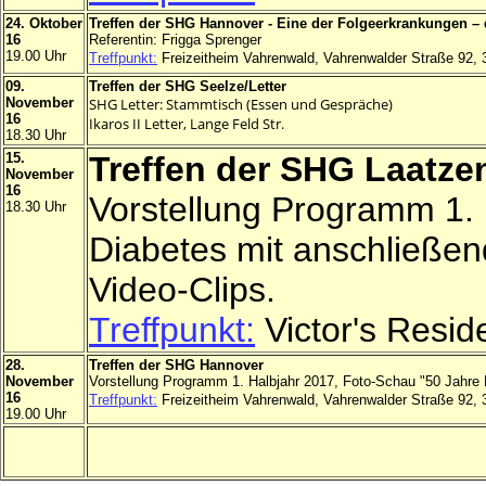
24. Oktober
Treffen der SHG Hannover - Eine der Folgeerkrankungen – 
16
Referentin: Frigga Sprenger
19.00 Uhr
Treffpunkt:
Freizeitheim Vahrenwald, Vahrenwalder Straße 92,
09.
Treffen der SHG Seelze/Letter
November
SHG Letter: Stammtisch (Essen und Gespräche)
16
Ikaros II Letter, Lange Feld Str.
18.30 Uhr
15.
Treffen der SHG Laatze
November
16
Vorstellung Programm 1.
18.30 Uhr
Diabetes mit anschließe
Video-Clips.
Treffpunkt:
Victor's Resid
28.
Treffen der SHG Hannover
November
Vorstellung Programm 1. Halbjahr 2017, Foto-Schau "50 Jahr
16
Treffpunkt:
Freizeitheim Vahrenwald, Vahrenwalder Straße 92,
19.00 Uhr