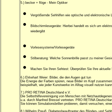
5.) becker + flöge - Mein Optiker
Vergrößernde Sehhilfen wie optische und elektronische 
Bildschirmlesegeräte: Hierbei handelt es sich um elektr
wiedergibt
Vorlesesysteme/Vorlesegeräte
Stilberatung: Welche Sonnenbrille passt zu meiner Ges
Machen Sie Ihren Sehtest: Überprüfen Sie Ihre aktuelle
6.) Ekkehart Weier: Bilder, die den Augen gut tun
Die Energie der Farben spüren, neue Bilder im Kopf zusammen
beispielhaft, wie jeder Kunstwerke im Alltag visuell nutzen kann
7.) PRO RETINA Deutschland e.V.
Die Selbsthilfevereinigung von Menschen mit Netzhautdegenera
u.a. durch Manfred Bressel vertreten. PRO RETINA Deutschland
Sie können Simulationsbrillen probieren, damit versuchen, ein
8.) Wilhelm Preuß, Diabetesbeauftragter des Blinden- und Seh