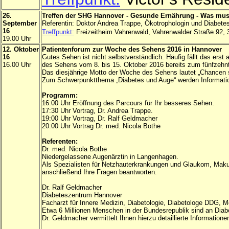
26.
Treffen der SHG Hannover - Gesunde Ernährung - Was muss
September
Referentin: Doktor Andrea Trappe, Ökotrophologin und Diabete
16
Treffpunkt:
Freizeitheim Vahrenwald, Vahrenwalder Straße 92,
19.00 Uhr
12. Oktober
Patientenforum zur Woche des Sehens 2016 in Hannover
16
Gutes Sehen ist nicht selbstverständlich. Häufig fällt das ers
16.00 Uhr
des Sehens vom 8. bis 15. Oktober 2016 bereits zum fünfzeh
Das diesjährige Motto der Woche des Sehens lautet „Chancen 
Zum Schwerpunktthema „Diabetes und Auge“ werden Informationen
Programm:
16:00 Uhr Eröffnung des Parcours für Ihr besseres Sehen.
17:30 Uhr Vortrag, Dr. Andrea Trappe.
19:00 Uhr Vortrag, Dr. Ralf Geldmacher
20:00 Uhr Vortrag Dr. med. Nicola Bothe
Referenten:
Dr. med. Nicola Bothe
Niedergelassene Augenärztin in Langenhagen.
Als Spezialisten für Netzhauterkrankungen und Glaukom, Makula
anschließend Ihre Fragen beantworten.
Dr. Ralf Geldmacher
Diabeteszentrum Hannover
Facharzt für Innere Medizin, Diabetologie, Diabetologe DDG, M
Etwa 6 Millionen Menschen in der Bundesrepublik sind an Diabet
Dr. Geldmacher vermittelt Ihnen hierzu detaillierte Information