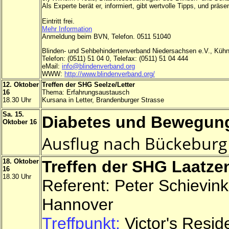
Als Experte berät er, informiert, gibt wertvolle Tipps, und präsen
Eintritt frei.
Mehr Information
Anmeldung beim BVN, Telefon. 0511 51040
Blinden- und Sehbehindertenverband Niedersachsen e.V., Kühn
Telefon: (0511) 51 04 0, Telefax: (0511) 51 04 444
eMail:
info@blindenverband.org
WWW:
http://www.blindenverband.org/
12. Oktober
Treffen der SHG Seelze/Letter
16
Thema: Erfahrungsaustausch
18.30 Uhr
Kursana in Letter, Brandenburger Strasse
Sa. 15.
Diabetes und Bewegung
Oktober 16
Ausflug nach Bückeburg 
18. Oktober
Treffen der SHG Laatze
16
18.30 Uhr
Referent: Peter Schievi
Hannover
Treffpunkt:
Victor's Resid