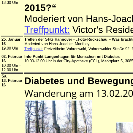
18.30 Uhr
2015?“
Moderiert von Hans-Joa
Treffpunkt:
Victor's Resid
25. Januar
Treffen der SHG Hannover - „Foto-Rückschau – Was bracht
16
Moderiert von Hans-Joachim Manthey
19.00 Uhr
Treffpunkt:
Freizeitheim Vahrenwald, Vahrenwalder Straße 92,
02. Februar
Info-Punkt Langenhagen für Menschen mit Diabetes
16
10.00-12.00 Uhr in der City-Apotheke (CCL), Marktplatz 5, 30
10.00 Uhr -
12.00 Uhr
Sa.
Diabetes und Bewegung
13. Februar
16
Wanderung am 13.02.201