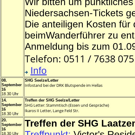
Wir bitten um pünktliches 
Niedersachsen-Tickets g
Die anteiligen Kosten fü
beimWanderführer zu entr
Anmeldung bis zum 01.0
Telefon: 0511 / 7638 07
Info
08.
SHG Seelze/Letter
September
Infostand bei der DRK Blutspende im Hellas
16
18.30 Uhr
14.
Treffen der SHG Seelze/Letter
September
SHG Letter: Stammtisch (Essen und Gespräche)
16
Ikaros II Letter, Lange Feld Str.
18.30 Uhr
20.
Treffen der SHG Laatze
September
16
Treffpunkt:
Victor's Resid
18.30 Uhr