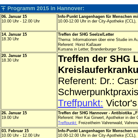
Programm 2015 in Hannover:
06. Januar 15
Info-Punkt Langenhagen für Menschen mi
10.00 Uhr - 12.00 Uhr
10.00-12.00 Uhr in der City-Apotheke (CCL)
14. Januar 15
Treffen der SHG Seelze/Letter
18.30 Uhr
Thema: Informationen über eine Studie im A
Referent: Horst Kaßauer
Kursana in Letter, Brandenburger Strasse
20. Januar 15
Treffen der SHG L
18.30 Uhr
Kreislauferkrank
Referent: Dr.: Cas
Schwerpunktpraxi
Treffpunkt:
Victor'
26. Januar 15
Treffen der SHG Hannover - Antibiotika „
19.00 Uhr
Referent: Herr Kai Girwert, Apotheker in de
Treffpunkt:
Freizeitheim Vahrenwald, Vahren
03. Februar 15
Info-Punkt Langenhagen für Menschen mi
10.00 Uhr - 12.00 Uhr
10.00-12.00 Uhr in der City-Apotheke (CCL)