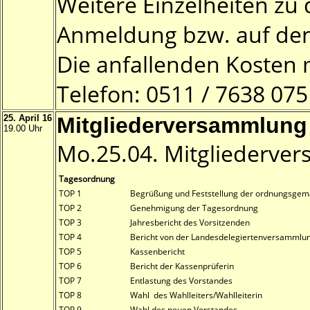
Weitere Einzelheiten zu
Anmeldung bzw. auf den
Die anfallenden Kosten 
Telefon: 0511 / 7638 07
25. April 16
Mitgliederversammlung
19.00 Uhr
Mo.25.04. Mitgliederve
Tagesordnung
TOP 1
Begrüßung und Feststellung der ordnungsgemä
TOP 2
Genehmigung der Tagesordnung
TOP 3
Jahresbericht des Vorsitzenden
TOP 4
Bericht von der Landesdelegiertenversammlu
TOP 5
Kassenbericht
TOP 6
Bericht der Kassenprüferin
TOP 7
Entlastung des Vorstandes
TOP 8
Wahl des Wahlleiters/Wahlleiterin
TOP 9
Wahl des neuen Vorstandes